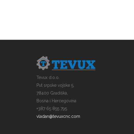
Tevux d.o.o.
Put srpske vojske 5,
78400 Gradiška,
Bosna i Hercegovina
+387 65 855 795
vladan@tevuxcnc.com